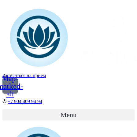
Перейти
к
содержимому
Записаться на прием
Map-
marked-
alt
✆
+7 904 409 94 94
Menu